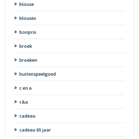
blouse
blouses
bonprix
broek
broeken
buitenspeelgoed
c en a
c&a
cadeau
cadeau 65 jaar