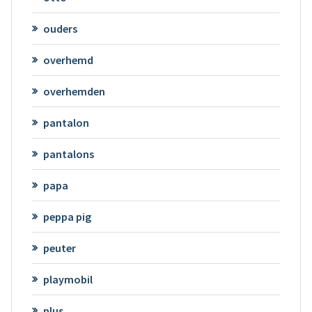
ouders
overhemd
overhemden
pantalon
pantalons
papa
peppa pig
peuter
playmobil
plus