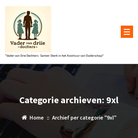
Naar
de
inhoud
gaan
"Vader van Drie Dochters: Samen Sterk in het Avontuur van Ouderschap"
Categorie archieven: 9xl
Home
::
Archief per categorie "9xl"