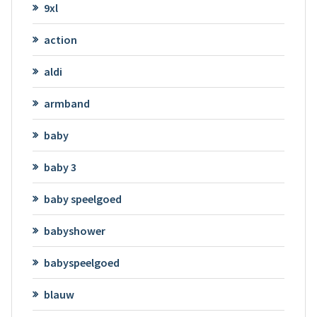
9xl
action
aldi
armband
baby
baby 3
baby speelgoed
babyshower
babyspeelgoed
blauw