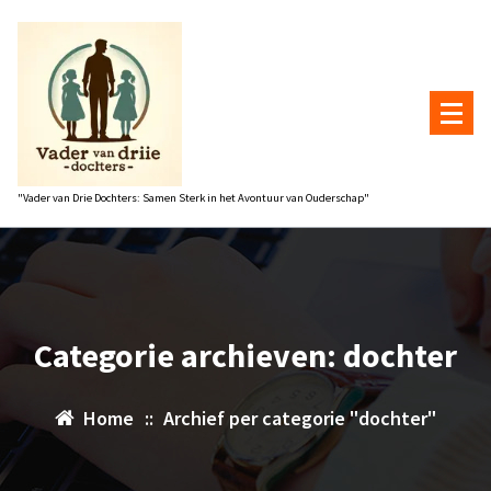
Naar
de
inhoud
gaan
"Vader van Drie Dochters: Samen Sterk in het Avontuur van Ouderschap"
Categorie archieven: dochter
Home
::
Archief per categorie "dochter"