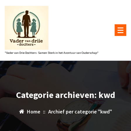
Naar
de
inhoud
gaan
"Vader van Drie Dochters: Samen Sterk in het Avontuur van Ouderschap"
Categorie archieven: kwd
Home
::
Archief per categorie "kwd"