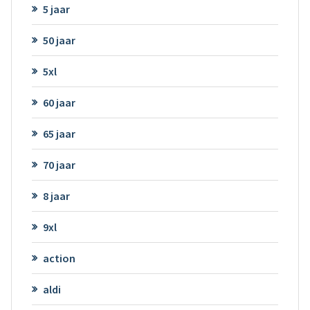
5 jaar
50 jaar
5xl
60 jaar
65 jaar
70 jaar
8 jaar
9xl
action
aldi