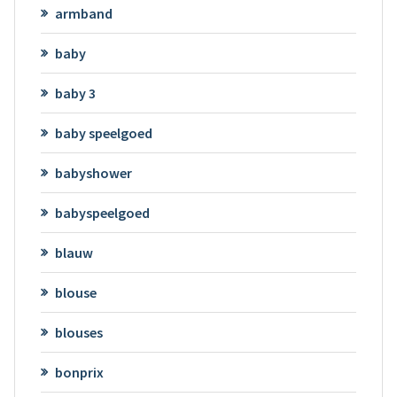
armband
baby
baby 3
baby speelgoed
babyshower
babyspeelgoed
blauw
blouse
blouses
bonprix