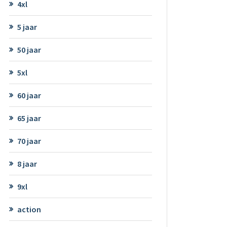
4xl
5 jaar
50 jaar
5xl
60 jaar
65 jaar
70 jaar
8 jaar
9xl
action