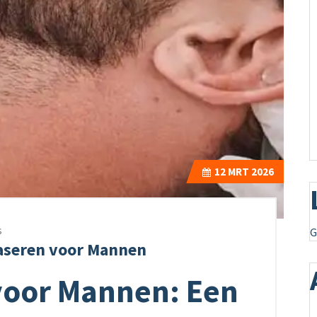
12
MRT 2026
s
G
aseren voor Mannen
voor Mannen: Een