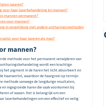
laten laseren?
ig voor haar laserbehandeling bij mannen?
g bij mannen permanent?
aseren voor mannen?
ring in vergelijking met andere ontharingsmethoden
ecialist voor haar laseren als man?
voor mannen?
erde methode voor het permanent verwijderen van
rontharingsbehandeling wordt een krachtige
bij het pigment in de haren het licht absorbeert en
de haarwortel, waardoor de haargroei op termijn
eze methode vanwege de langdurige resultaten,
ie en ingegroeide haren die vaak voorkomen bij
eren of waxen. Het is belangrijk om een
aar laserbehandelingen om een effectief en veilig