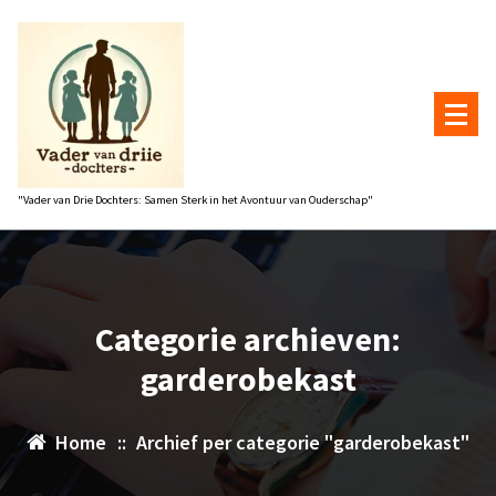
Naar
de
inhoud
gaan
"Vader van Drie Dochters: Samen Sterk in het Avontuur van Ouderschap"
Categorie archieven:
garderobekast
Home
::
Archief per categorie "garderobekast"