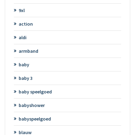
9xl
action
aldi
armband
baby
baby 3
baby speelgoed
babyshower
babyspeelgoed
blauw