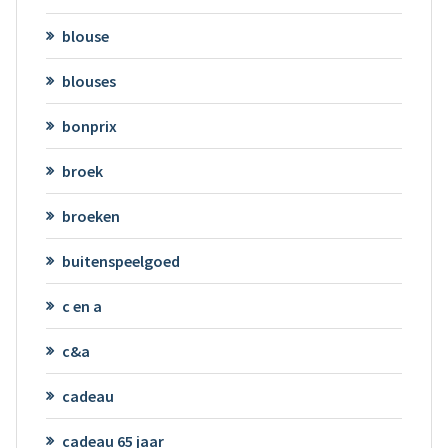
blouse
blouses
bonprix
broek
broeken
buitenspeelgoed
c en a
c&a
cadeau
cadeau 65 jaar