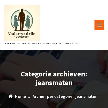
Naar
de
inhoud
gaan
"Vader van Drie Dochters: Samen Sterk in het Avontuur van Ouderschap"
Categorie archieven:
jeansmaten
Home
::
Archief per categorie "jeansmaten"