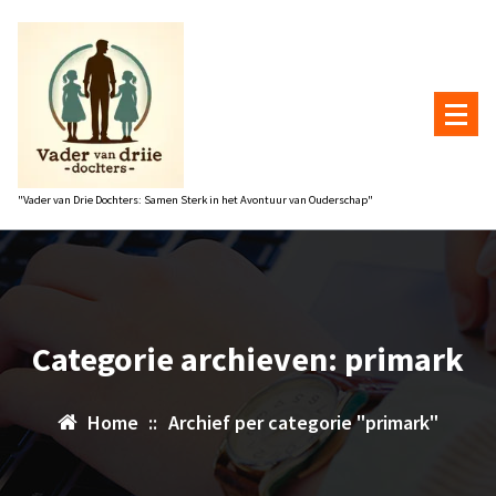
Naar
de
inhoud
gaan
"Vader van Drie Dochters: Samen Sterk in het Avontuur van Ouderschap"
Categorie archieven: primark
Home
::
Archief per categorie "primark"