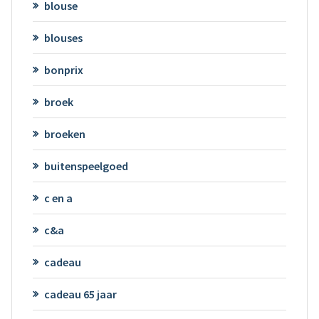
blouse
blouses
bonprix
broek
broeken
buitenspeelgoed
c en a
c&a
cadeau
cadeau 65 jaar