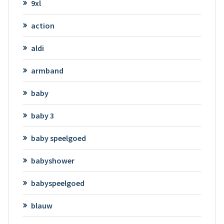
9xl
action
aldi
armband
baby
baby 3
baby speelgoed
babyshower
babyspeelgoed
blauw