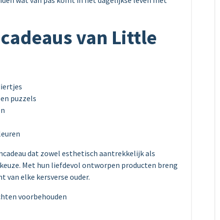
inden wat van pas komt in het dagelijkse leven met
cadeaus van Little
iertjes
 en puzzels
en
leuren
mcadeau dat zowel esthetisch aantrekkelijk als
ale keuze. Met hun liefdevol ontworpen producten breng
t van elke kersverse ouder.
echten voorbehouden