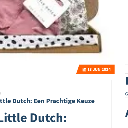
13
JUN 2024
s
G
ttle Dutch: Een Prachtige Keuze
ittle Dutch: