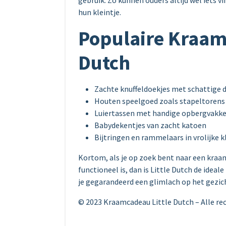
gebruik. Zo kunnen ouders altijd wel iets v
hun kleintje.
Populaire Kraam
Dutch
Zachte knuffeldoekjes met schattige d
Houten speelgoed zoals stapeltorens
Luiertassen met handige opbergvakk
Babydekentjes van zacht katoen
Bijtringen en rammelaars in vrolijke k
Kortom, als je op zoek bent naar een kraa
functioneel is, dan is Little Dutch de ide
je gegarandeerd een glimlach op het gezich
© 2023 Kraamcadeau Little Dutch – Alle r