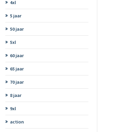
4xl
5 jaar
50 jaar
5xl
60 jaar
65 jaar
70 jaar
8 jaar
9xl
action