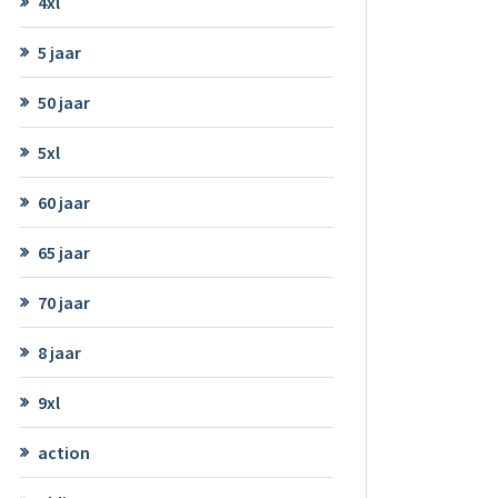
4xl
5 jaar
50 jaar
5xl
60 jaar
65 jaar
70 jaar
8 jaar
9xl
action