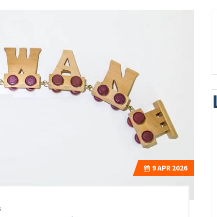
9
APR 2026
s