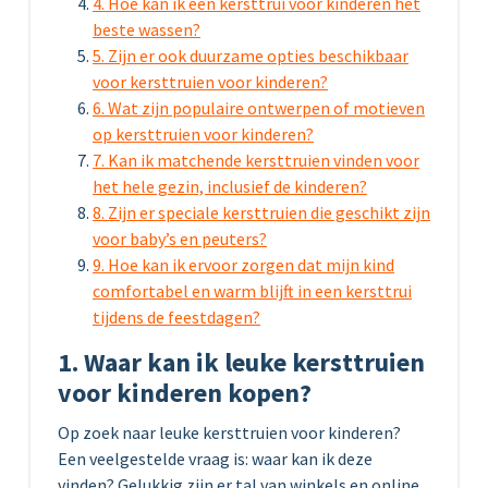
4. Hoe kan ik een kersttrui voor kinderen het
beste wassen?
5. Zijn er ook duurzame opties beschikbaar
voor kersttruien voor kinderen?
6. Wat zijn populaire ontwerpen of motieven
op kersttruien voor kinderen?
7. Kan ik matchende kersttruien vinden voor
het hele gezin, inclusief de kinderen?
8. Zijn er speciale kersttruien die geschikt zijn
voor baby’s en peuters?
9. Hoe kan ik ervoor zorgen dat mijn kind
comfortabel en warm blijft in een kersttrui
tijdens de feestdagen?
1. Waar kan ik leuke kersttruien
voor kinderen kopen?
Op zoek naar leuke kersttruien voor kinderen?
Een veelgestelde vraag is: waar kan ik deze
vinden? Gelukkig zijn er tal van winkels en online