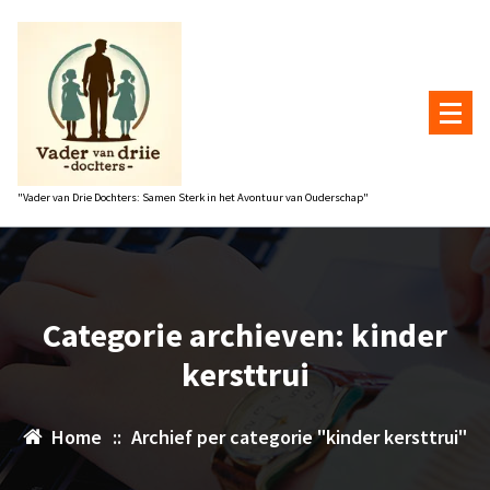
Naar
de
inhoud
gaan
"Vader van Drie Dochters: Samen Sterk in het Avontuur van Ouderschap"
Categorie archieven: kinder
kersttrui
Home
::
Archief per categorie "kinder kersttrui"