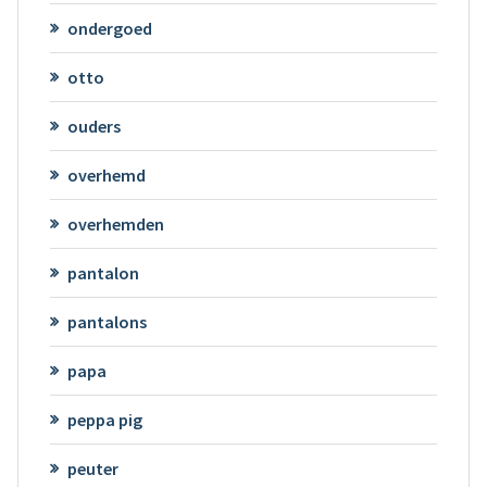
ondergoed
otto
ouders
overhemd
overhemden
pantalon
pantalons
papa
peppa pig
peuter