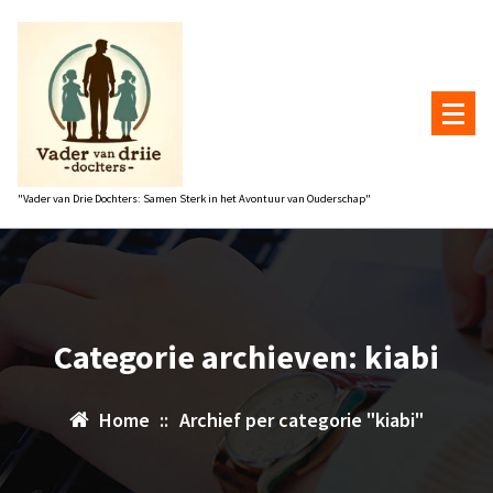
Naar
de
inhoud
gaan
"Vader van Drie Dochters: Samen Sterk in het Avontuur van Ouderschap"
Categorie archieven: kiabi
Home
::
Archief per categorie "kiabi"