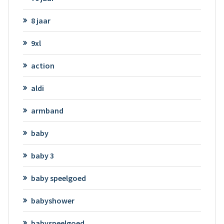
8 jaar
9xl
action
aldi
armband
baby
baby 3
baby speelgoed
babyshower
babyspeelgoed