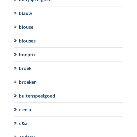
blauw
blouse
blouses
bonprix
broek
broeken
buitenspeelgoed
c en a
c&a
cadeau