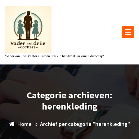
Naar
de
inhoud
gaan
"Vader van Drie Dochters: Samen Sterk in het Avontuur van Ouderschap"
Categorie archieven:
herenkleding
Home
::
Archief per categorie "herenkleding"