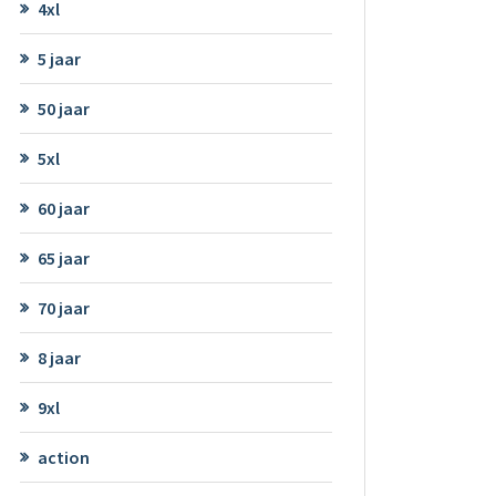
4xl
5 jaar
50 jaar
5xl
60 jaar
65 jaar
70 jaar
8 jaar
9xl
action