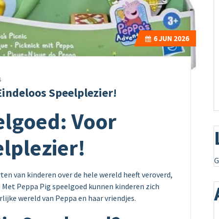
6
JUN 2026
s
Eindeloos Speelplezier!
elgoed: Voor
lplezier!
G
rten van kinderen over de hele wereld heeft veroverd,
t! Met Peppa Pig speelgoed kunnen kinderen zich
lijke wereld van Peppa en haar vriendjes.