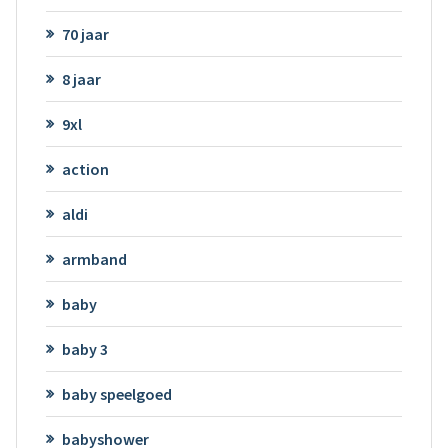
70 jaar
8 jaar
9xl
action
aldi
armband
baby
baby 3
baby speelgoed
babyshower