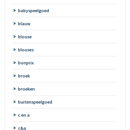
babyspeelgoed
blauw
blouse
blouses
bonprix
broek
broeken
buitenspeelgoed
c en a
c&a