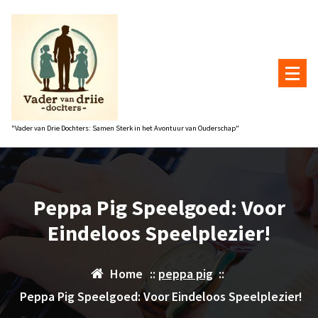
Naar
de
inhoud
gaan
"Vader van Drie Dochters: Samen Sterk in het Avontuur van Ouderschap"
Peppa Pig Speelgoed: Voor
Eindeloos Speelplezier!
Home
::
peppa pig
::
Peppa Pig Speelgoed: Voor Eindeloos Speelplezier!