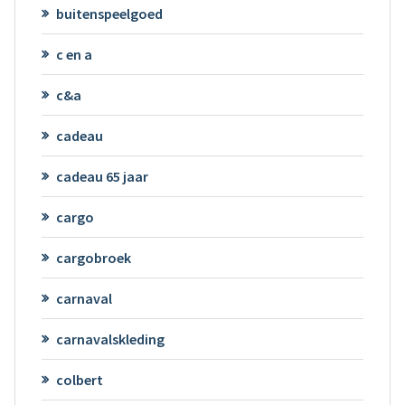
buitenspeelgoed
c en a
c&a
cadeau
cadeau 65 jaar
cargo
cargobroek
carnaval
carnavalskleding
colbert