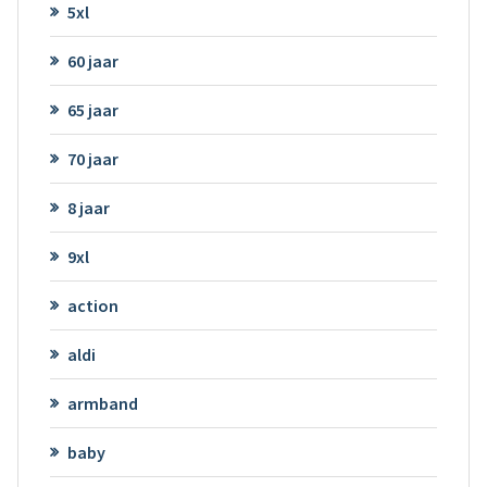
5xl
60 jaar
65 jaar
70 jaar
8 jaar
9xl
action
aldi
armband
baby