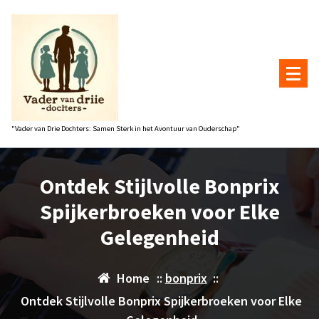
Naar
de
inhoud
gaan
"Vader van Drie Dochters: Samen Sterk in het Avontuur van Ouderschap"
Ontdek Stijlvolle Bonprix
Spijkerbroeken voor Elke
Gelegenheid
Home
::
bonprix
::
Ontdek Stijlvolle Bonprix Spijkerbroeken voor Elke