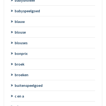
babyshower
babyspeelgoed
blauw
blouse
blouses
bonprix
broek
broeken
buitenspeelgoed
c en a