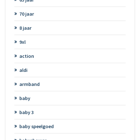
70 jaar
8 jaar
9xl
action
aldi
armband
baby
baby 3
baby speelgoed