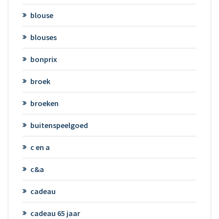
blouse
blouses
bonprix
broek
broeken
buitenspeelgoed
c en a
c&a
cadeau
cadeau 65 jaar