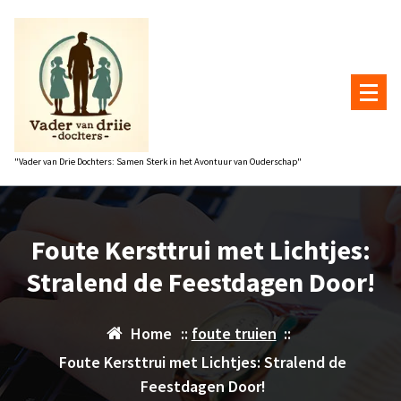
Naar
de
inhoud
gaan
"Vader van Drie Dochters: Samen Sterk in het Avontuur van Ouderschap"
Foute Kersttrui met Lichtjes:
Stralend de Feestdagen Door!
Home
::
foute truien
::
Foute Kersttrui met Lichtjes: Stralend de
Feestdagen Door!