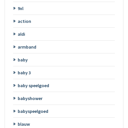
9xl
action
aldi
armband
baby
baby 3
baby speelgoed
babyshower
babyspeelgoed
blauw