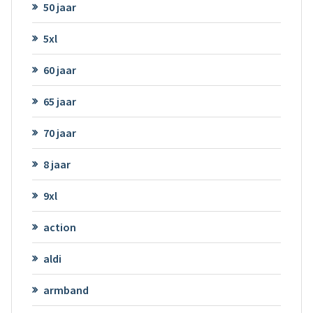
50 jaar
5xl
60 jaar
65 jaar
70 jaar
8 jaar
9xl
action
aldi
armband