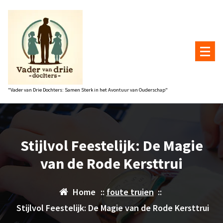
Naar
de
inhoud
gaan
"Vader van Drie Dochters: Samen Sterk in het Avontuur van Ouderschap"
Stijlvol Feestelijk: De Magie
van de Rode Kersttrui
Home
::
foute truien
::
Stijlvol Feestelijk: De Magie van de Rode Kersttrui