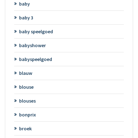
baby
baby 3
baby speelgoed
babyshower
babyspeelgoed
blauw
blouse
blouses
bonprix
broek