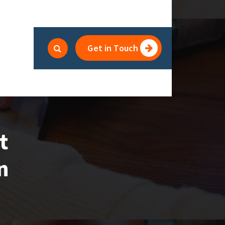
Get in Touch
t
n