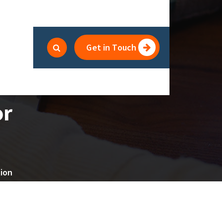
Get in Touch
or
tion