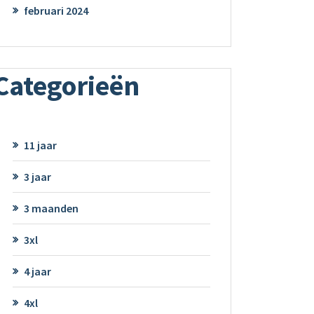
februari 2024
Categorieën
11 jaar
3 jaar
3 maanden
3xl
4 jaar
4xl