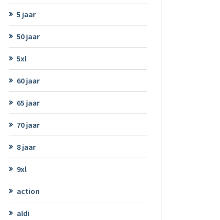
5 jaar
50 jaar
5xl
60 jaar
65 jaar
70 jaar
8 jaar
9xl
action
aldi