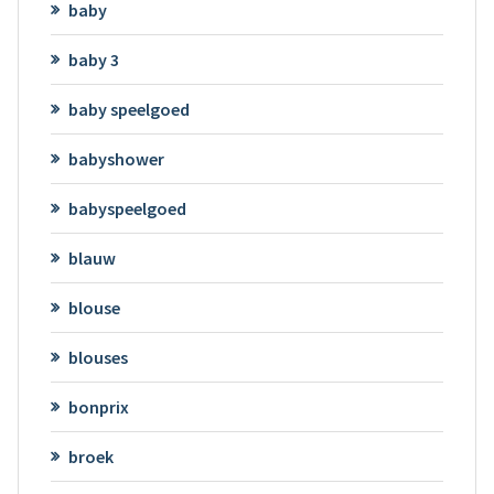
baby
baby 3
baby speelgoed
babyshower
babyspeelgoed
blauw
blouse
blouses
bonprix
broek