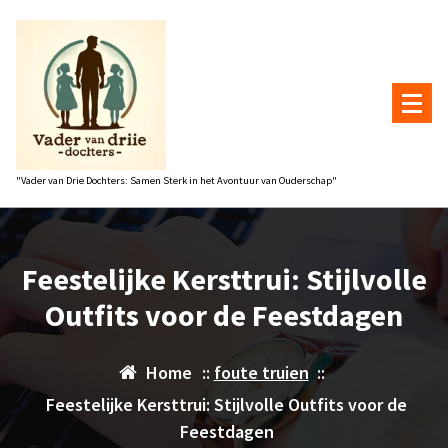
Naar
de
inhoud
gaan
"Vader van Drie Dochters: Samen Sterk in het Avontuur van Ouderschap"
Feestelijke Kersttrui: Stijlvolle
Outfits voor de Feestdagen
Home
::
foute truien
::
Feestelijke Kersttrui: Stijlvolle Outfits voor de
Feestdagen