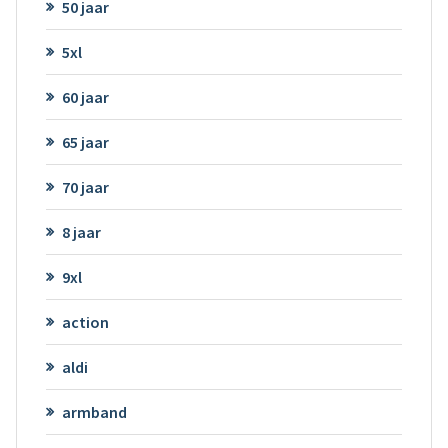
50 jaar
5xl
60 jaar
65 jaar
70 jaar
8 jaar
9xl
action
aldi
armband