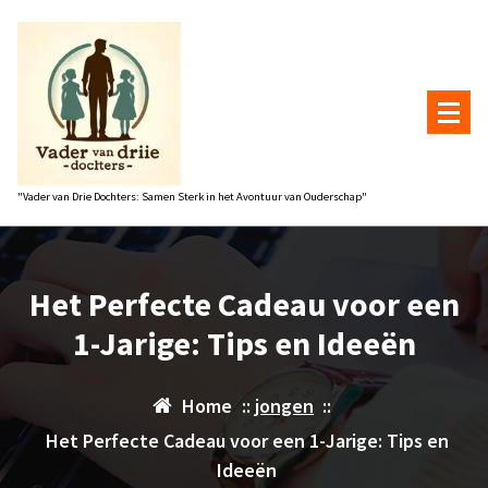
Naar
de
inhoud
gaan
"Vader van Drie Dochters: Samen Sterk in het Avontuur van Ouderschap"
Het Perfecte Cadeau voor een
1-Jarige: Tips en Ideeën
Home
::
jongen
::
Het Perfecte Cadeau voor een 1-Jarige: Tips en
Ideeën