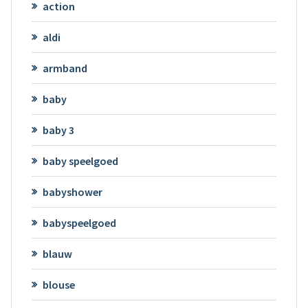
action
aldi
armband
baby
baby 3
baby speelgoed
babyshower
babyspeelgoed
blauw
blouse