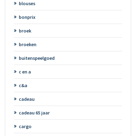
blouses
bonprix
broek
broeken
buitenspeelgoed
c en a
c&a
cadeau
cadeau 65 jaar
cargo