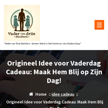
Naar
de
inhoud
gaan
"Vader van Drie Dochters: Samen Sterk in het Avontuur van Ouderschap"
Origineel Idee voor Vaderdag
Cadeau: Maak Hem Blij op Zijn
Dag!
Home
::
idee cadeau
::
Origineel Idee voor Vaderdag Cadeau: Maak Hem Blij