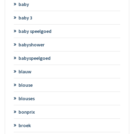
baby
baby 3
baby speelgoed
babyshower
babyspeelgoed
blauw
blouse
blouses
bonprix
broek