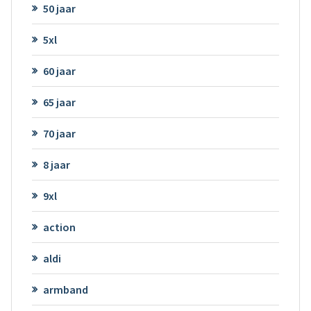
50 jaar
5xl
60 jaar
65 jaar
70 jaar
8 jaar
9xl
action
aldi
armband