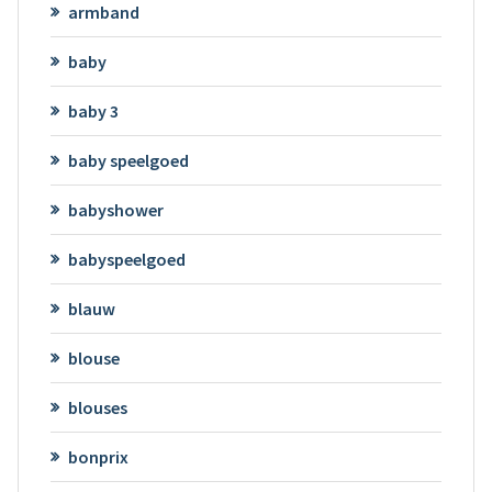
armband
baby
baby 3
baby speelgoed
babyshower
babyspeelgoed
blauw
blouse
blouses
bonprix