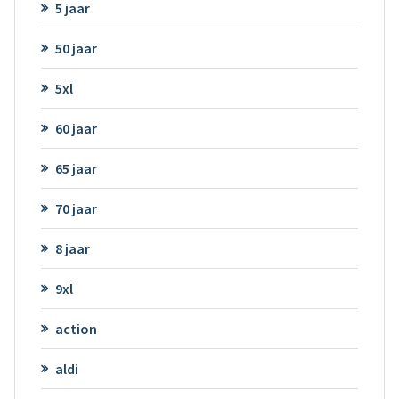
5 jaar
50 jaar
5xl
60 jaar
65 jaar
70 jaar
8 jaar
9xl
action
aldi