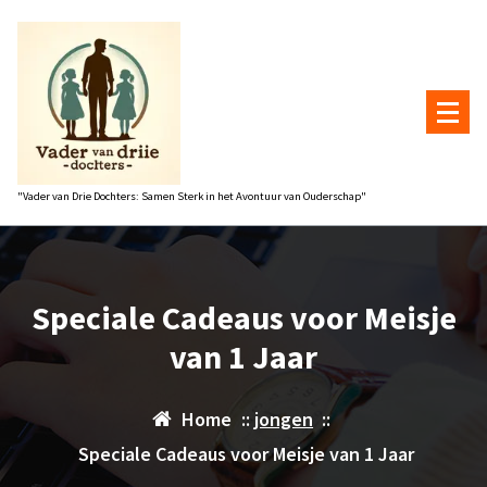
Naar
de
inhoud
gaan
"Vader van Drie Dochters: Samen Sterk in het Avontuur van Ouderschap"
Speciale Cadeaus voor Meisje
van 1 Jaar
Home
::
jongen
::
Speciale Cadeaus voor Meisje van 1 Jaar