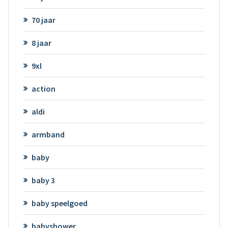
70 jaar
8 jaar
9xl
action
aldi
armband
baby
baby 3
baby speelgoed
babyshower