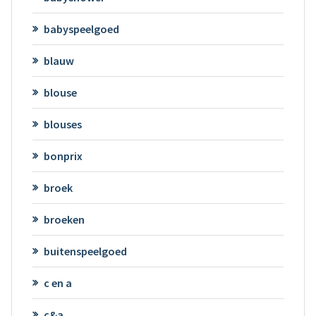
babyspeelgoed
blauw
blouse
blouses
bonprix
broek
broeken
buitenspeelgoed
c en a
c&a