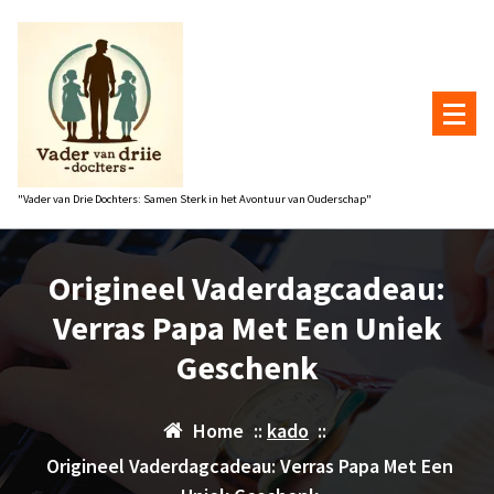
Naar
de
inhoud
gaan
"Vader van Drie Dochters: Samen Sterk in het Avontuur van Ouderschap"
Origineel Vaderdagcadeau:
Verras Papa Met Een Uniek
Geschenk
Home
::
kado
::
Origineel Vaderdagcadeau: Verras Papa Met Een