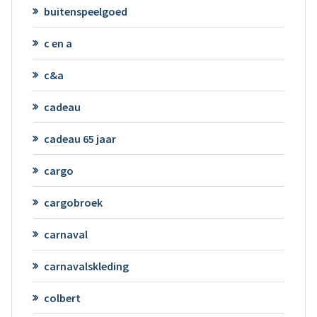
buitenspeelgoed
c en a
c&a
cadeau
cadeau 65 jaar
cargo
cargobroek
carnaval
carnavalskleding
colbert