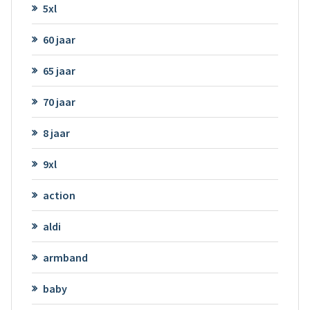
5xl
60 jaar
65 jaar
70 jaar
8 jaar
9xl
action
aldi
armband
baby