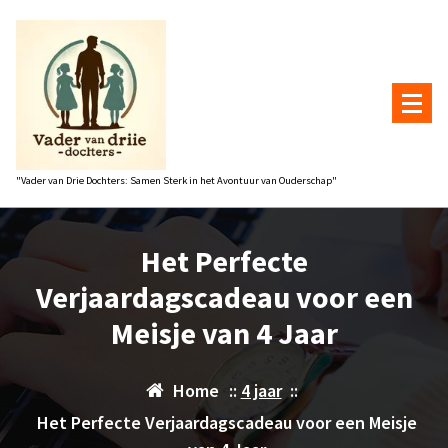
Naar
de
inhoud
gaan
"Vader van Drie Dochters: Samen Sterk in het Avontuur van Ouderschap"
Het Perfecte
Verjaardagscadeau voor een
Meisje van 4 Jaar
Home
::
4 jaar
::
Het Perfecte Verjaardagscadeau voor een Meisje