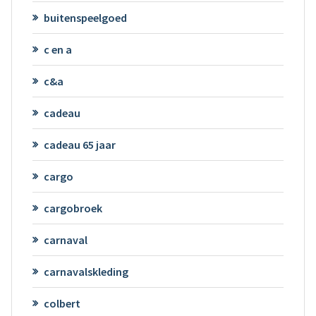
buitenspeelgoed
c en a
c&a
cadeau
cadeau 65 jaar
cargo
cargobroek
carnaval
carnavalskleding
colbert