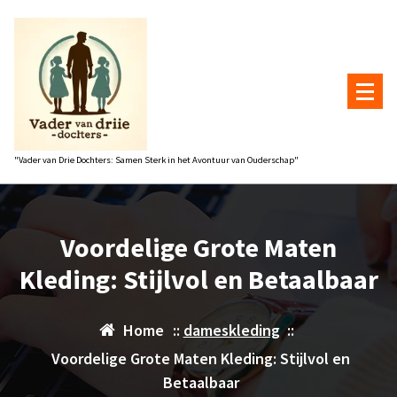
Naar
de
inhoud
gaan
"Vader van Drie Dochters: Samen Sterk in het Avontuur van Ouderschap"
Voordelige Grote Maten
Kleding: Stijlvol en Betaalbaar
Home
::
dameskleding
::
Voordelige Grote Maten Kleding: Stijlvol en
Betaalbaar