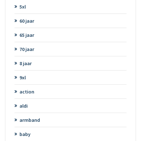
5xl
60 jaar
65 jaar
70 jaar
8 jaar
9xl
action
aldi
armband
baby