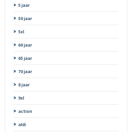
5 jaar
50 jaar
5xl
60 jaar
65 jaar
70 jaar
8 jaar
9xl
action
aldi