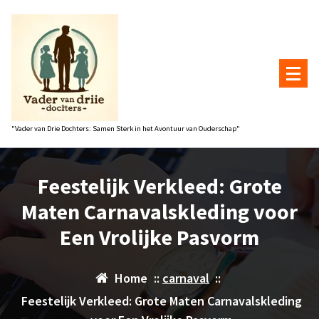
Naar
de
inhoud
gaan
"Vader van Drie Dochters: Samen Sterk in het Avontuur van Ouderschap"
Feestelijk Verkleed: Grote
Maten Carnavalskleding voor
Een Vrolijke Pasvorm
Home
::
carnaval
::
Feestelijk Verkleed: Grote Maten Carnavalskleding