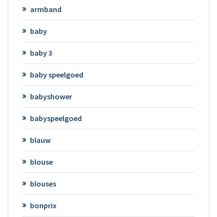
armband
baby
baby 3
baby speelgoed
babyshower
babyspeelgoed
blauw
blouse
blouses
bonprix