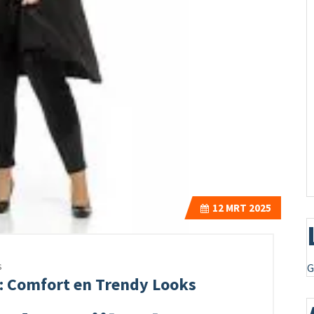
12
MRT 2025
s
G
e: Comfort en Trendy Looks