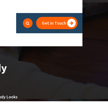
Get in Touch
dy
endy Looks