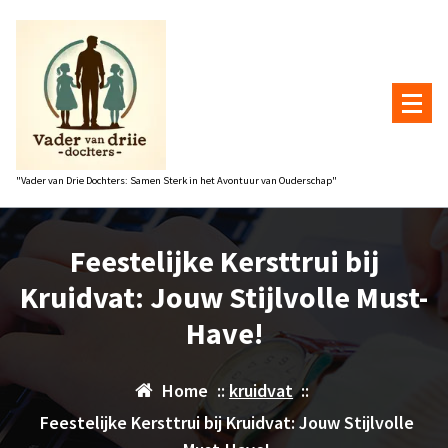
Naar
de
inhoud
gaan
"Vader van Drie Dochters: Samen Sterk in het Avontuur van Ouderschap"
Feestelijke Kersttrui bij
Kruidvat: Jouw Stijlvolle Must-
Have!
Home
::
kruidvat
::
Feestelijke Kersttrui bij Kruidvat: Jouw Stijlvolle