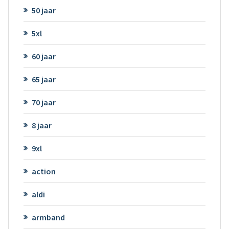
50 jaar
5xl
60 jaar
65 jaar
70 jaar
8 jaar
9xl
action
aldi
armband