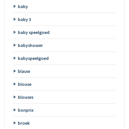
baby
baby 3
baby speelgoed
babyshower
babyspeelgoed
blauw
blouse
blouses
bonprix
broek