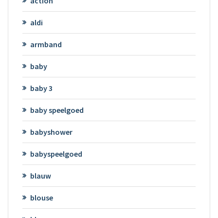
action
aldi
armband
baby
baby 3
baby speelgoed
babyshower
babyspeelgoed
blauw
blouse