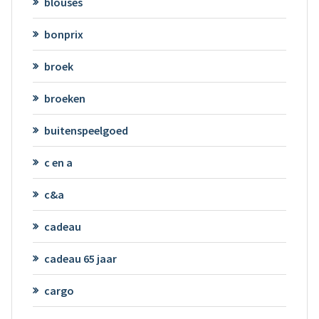
blouses
bonprix
broek
broeken
buitenspeelgoed
c en a
c&a
cadeau
cadeau 65 jaar
cargo