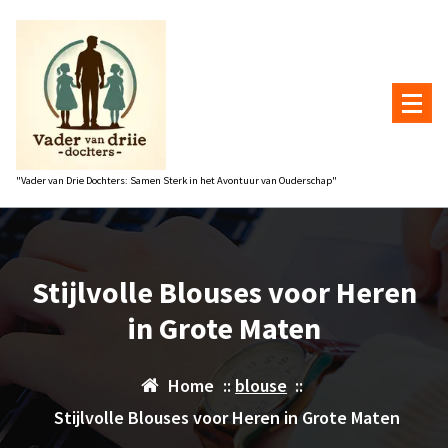
Naar
de
inhoud
gaan
"Vader van Drie Dochters: Samen Sterk in het Avontuur van Ouderschap"
Stijlvolle Blouses voor Heren
in Grote Maten
Home
::
blouse
::
Stijlvolle Blouses voor Heren in Grote Maten