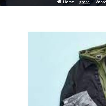
Home
::
grote
::
Voord