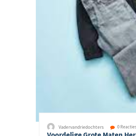
Vadervandriedochters
0 Reactie
Voordelige Grote Maten Here