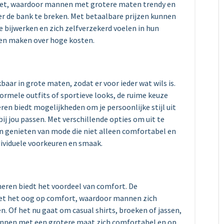
udget, waardoor mannen met grotere maten trendy en
r de bank te breken. Met betaalbare prijzen kunnen
bijwerken en zich zelfverzekerd voelen in hun
ven maken over hoge kosten.
baar in grote maten, zodat er voor ieder wat wils is.
formele outfits of sportieve looks, de ruime keuze
en biedt mogelijkheden om je persoonlijke stijl uit
bij jou passen. Met verschillende opties om uit te
 genieten van mode die niet alleen comfortabel en
ndividuele voorkeuren en smaak.
eren biedt het voordeel van comfort. De
et het oog op comfort, waardoor mannen zich
. Of het nu gaat om casual shirts, broeken of jassen,
annen met een grotere maat zich comfortabel en op