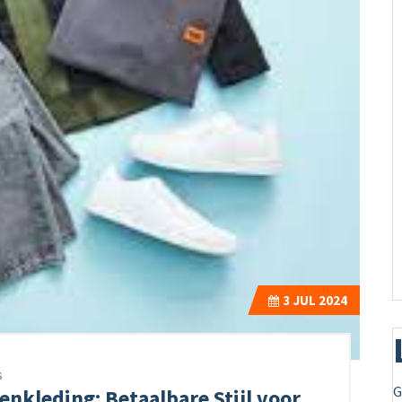
3
JUL 2024
s
G
nkleding: Betaalbare Stijl voor