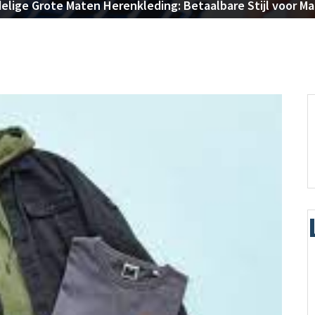
elige Grote Maten Herenkleding: Betaalbare Stijl voor 