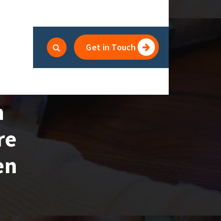
Get in Touch
n
re
en