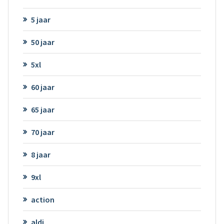
5 jaar
50 jaar
5xl
60 jaar
65 jaar
70 jaar
8 jaar
9xl
action
aldi