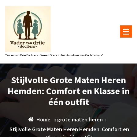
Naar
de
inhoud
gaan
"Vader van Drie Dochters: Samen Sterk in het Avontuur van Ouderschap"
Stijlvolle Grote Maten Heren
Hemden: Comfort en Klasse in
één outfit
Home
::
grote maten heren
::
Stijlvolle Grote Maten Heren Hemden: Comfort en