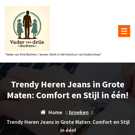
Naar
de
inhoud
gaan
"Vader van Drie Dochters: Samen Sterk in het Avontuur van Ouderschap"
Trendy Heren Jeans in Grote
Maten: Comfort en Stijl in één!
Home
::
broeken
::
Trendy Heren Jeans in Grote Maten: Comfort en Stijl
in één!