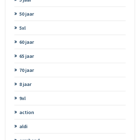
50 jaar
5xl
60 jaar
65 jaar
70 jaar
8 jaar
9xl
action
aldi