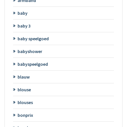
armband
baby
baby 3
baby speelgoed
babyshower
babyspeelgoed
blauw
blouse
blouses
bonprix