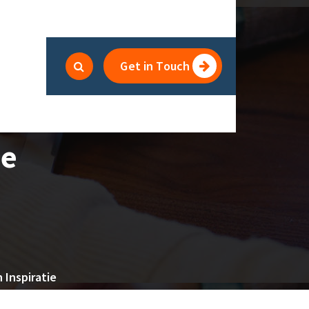
Get in Touch
de
n
 Inspiratie