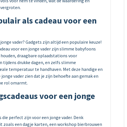
vols voor hem te vinden, wat de waardering en
 vergroten.
pulair als cadeau voor een
jonge vader? Gadgets zijn altijd een populaire keuze!
adeau voor een jonge vader zijn slimme babyfoons
an houden, draagbare oplaadstations voor
tijdens drukke dagen, en zelfs slimme
eale temperatuur te handhaven. Met deze handige en
 jonge vader zien dat je zijn behoefte aan gemak en
uwe rol omarmt.
ngscadeaus voor een jonge
s die perfect zijn voor een jonge vader. Denk
eit zoals een dagje karten, een workshop bierbrouwen