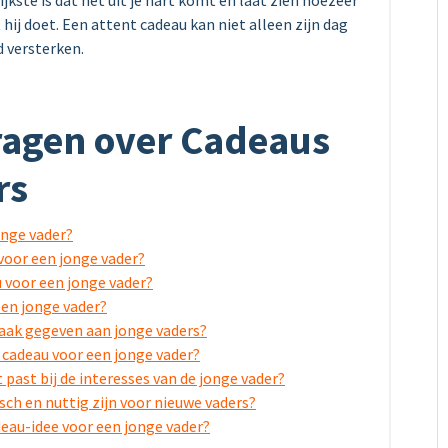
jkste is dat het uit je hart komt en laat zien hoezeer
 hij doet. Een attent cadeau kan niet alleen zijn dag
d versterken.
Vragen over Cadeaus
rs
onge vader?
voor een jonge vader?
u voor een jonge vader?
een jonge vader?
ak gegeven aan jonge vaders?
s cadeau voor een jonge vader?
 past bij de interesses van de jonge vader?
isch en nuttig zijn voor nieuwe vaders?
deau-idee voor een jonge vader?