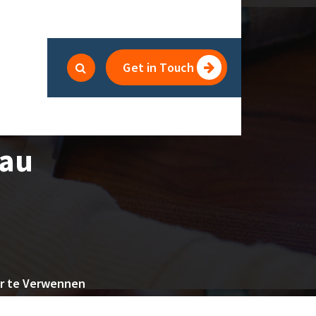
Get in Touch
eau
er te Verwennen