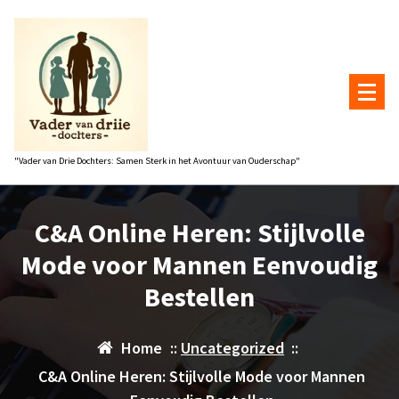
Naar
de
inhoud
gaan
"Vader van Drie Dochters: Samen Sterk in het Avontuur van Ouderschap"
C&A Online Heren: Stijlvolle
Mode voor Mannen Eenvoudig
Bestellen
Home
::
Uncategorized
::
C&A Online Heren: Stijlvolle Mode voor Mannen