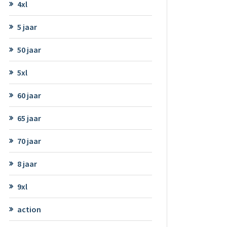
4xl
5 jaar
50 jaar
5xl
60 jaar
65 jaar
70 jaar
8 jaar
9xl
action