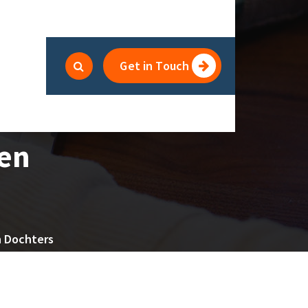
Get in Touch
sen
n Dochters