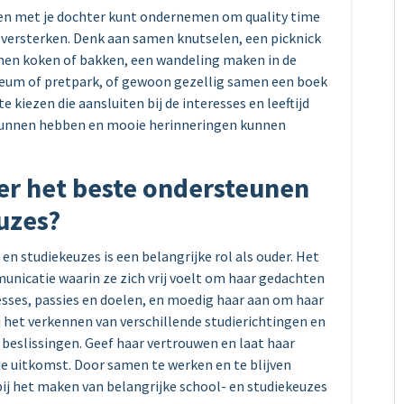
samen met je dochter kunt ondernemen om quality time
e versterken. Denk aan samen knutselen, een picknick
men koken of bakken, een wandeling maken in de
eum of pretpark, of gewoon gezellig samen een boek
e kiezen die aansluiten bij de interesses en leeftijd
r kunnen hebben en mooie herinneringen kunnen
er het beste ondersteunen
euzes?
en studiekeuzes is een belangrijke rol als ouder. Het
nicatie waarin ze zich vrij voelt om haar gedachten
resses, passies en doelen, en moedig haar aan om haar
j het verkennen van verschillende studierichtingen en
beslissingen. Geef haar vertrouwen en laat haar
de uitkomst. Door samen te werken en te blijven
ij het maken van belangrijke school- en studiekeuzes