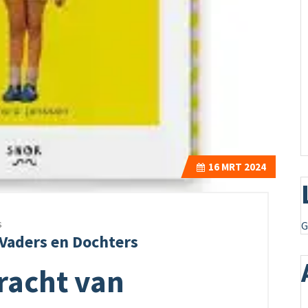
16
MRT 2024
s
G
Vaders en Dochters
racht van