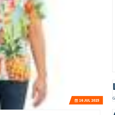
G
16
JUL 2025