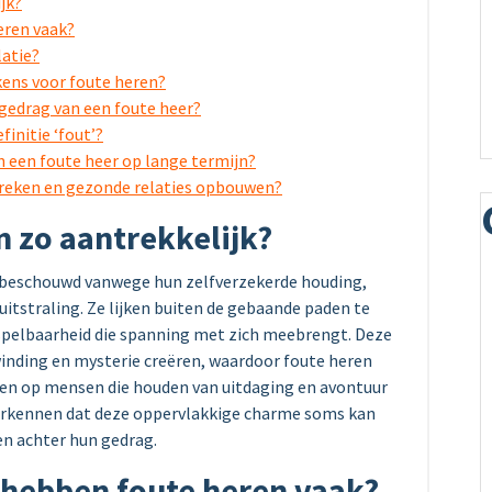
jk?
eren vaak?
latie?
ens voor foute heren?
gedrag van een foute heer?
finitie ‘fout’?
n een foute heer op lange termijn?
breken en gezonde relaties opbouwen?
 zo aantrekkelijk?
k beschouwd vanwege hun zelfverzekerde houding,
uitstraling. Ze lijken buiten de gebaande paden te
pelbaarheid die spanning met zich meebrengt. Deze
nding en mysterie creëren, waardoor foute heren
en op mensen die houden van uitdaging en avontuur
te erkennen dat deze oppervlakkige charme soms kan
en achter hun gedrag.
hebben foute heren vaak?