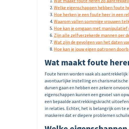
Wat maakt foute heren zo aantrekkeli
Welke eigenschappen hebben foute h
Hoe herken je een foute heer in een re
Waarom vallen sommige vrouwen telk
Hoe kan je omgaan met manipulatief 
Zijn alle zelfverzekerde mannen per de
Wat zijn de gevolgen van het daten va
Hoe kan je jouw eigen patronen door
Wat maakt foute heren
Foute heren worden vaak als aantrekkelij
avontuurlijke instelling en charismatische 
durven gaan en hebben een zekere onvoors
eigenschappen kunnen een gevoel van opwi
een bepaalde aantrekkingskracht uitoefen
in relaties. Echter, het is belangrijk om 
maskeren dat er diepere problemen schuil
Welke eigenschappen 