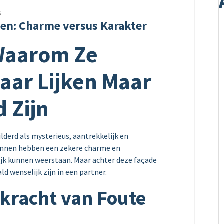
s
ren: Charme versus Karakter
Waarom Ze
ar Lijken Maar
d Zijn
lderd als mysterieus, aantrekkelijk en
annen hebben een zekere charme en
jk kunnen weerstaan. Maar achter deze façade
d wenselijk zijn in een partner.
kracht van Foute