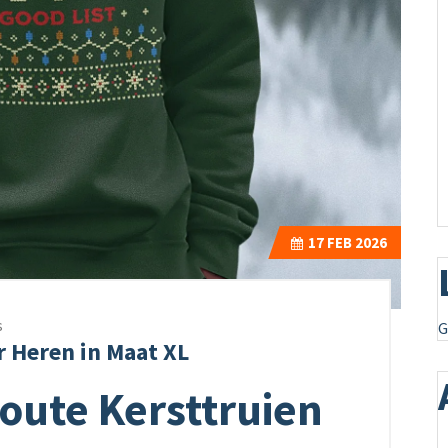
17
FEB 2026
s
G
r Heren in Maat XL
oute Kersttruien