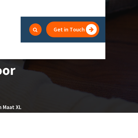
Get in Touch
oor
n Maat XL