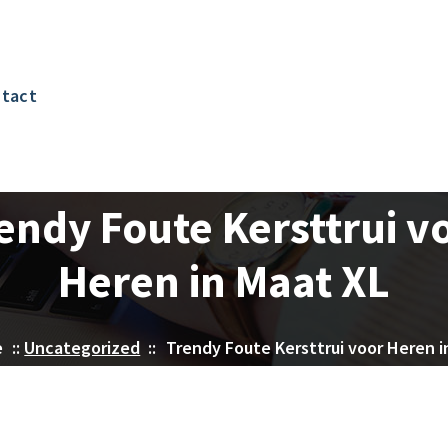
tact
endy Foute Kersttrui v
Heren in Maat XL
e
::
Uncategorized
::
Trendy Foute Kersttrui voor Heren i