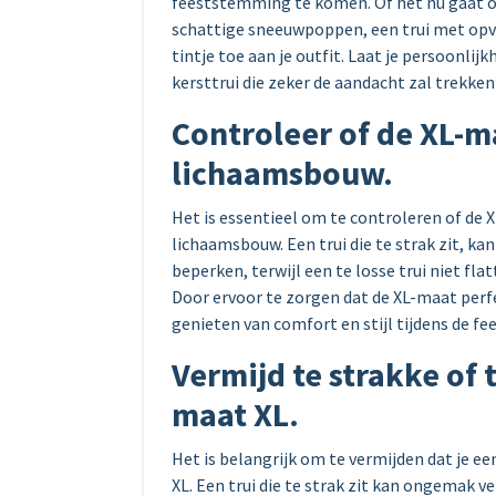
feeststemming te komen. Of het nu gaat o
schattige sneeuwpoppen, een trui met opva
tintje toe aan je outfit. Laat je persoonli
kersttrui die zeker de aandacht zal trekken
Controleer of de XL-m
lichaamsbouw.
Het is essentieel om te controleren of de X
lichaamsbouw. Een trui die te strak zit, k
beperken, terwijl een te losse trui niet fl
Door ervoor te zorgen dat de XL-maat perfe
genieten van comfort en stijl tijdens de fe
Vermijd te strakke of t
maat XL.
Het is belangrijk om te vermijden dat je een
XL. Een trui die te strak zit kan ongemak 