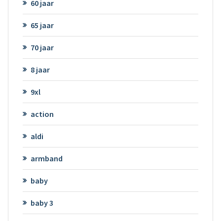
60 jaar
65 jaar
70 jaar
8 jaar
9xl
action
aldi
armband
baby
baby 3