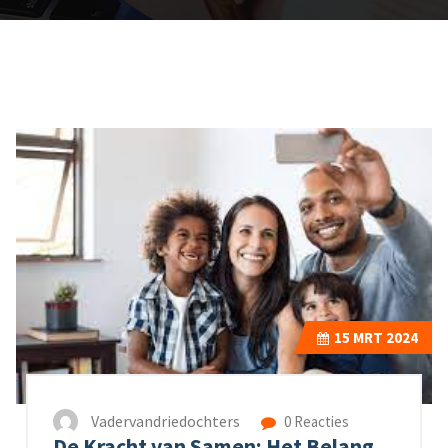
15
MRT 2024
Vadervandriedochters
0 Reacties
De Kracht van Samen: Het Belang