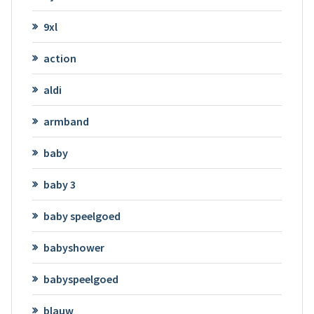
9xl
action
aldi
armband
baby
baby 3
baby speelgoed
babyshower
babyspeelgoed
blauw