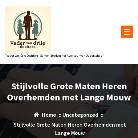
Naar
de
inhoud
gaan
"Vader van Drie Dochters: Samen Sterk in het Avontuur van Ouderschap"
Stijlvolle Grote Maten Heren
Overhemden met Lange Mouw
Home
::
Uncategorized
::
Stijlvolle Grote Maten Heren Overhemden met
Lange Mouw