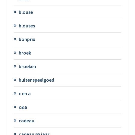
blouse
blouses
bonprix
broek
broeken
buitenspeelgoed
c en a
c&a
cadeau
cadeau 65 jaar