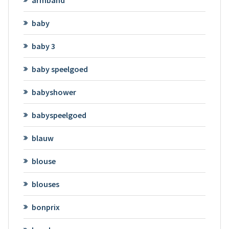
armband
baby
baby 3
baby speelgoed
babyshower
babyspeelgoed
blauw
blouse
blouses
bonprix