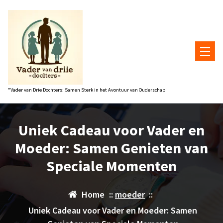
Naar
de
inhoud
gaan
"Vader van Drie Dochters: Samen Sterk in het Avontuur van Ouderschap"
Uniek Cadeau voor Vader en
Moeder: Samen Genieten van
Speciale Momenten
Home
::
moeder
::
Uniek Cadeau voor Vader en Moeder: Samen