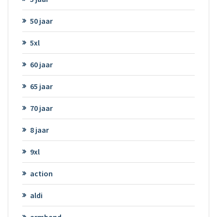
50 jaar
5xl
60 jaar
65 jaar
70 jaar
8 jaar
9xl
action
aldi